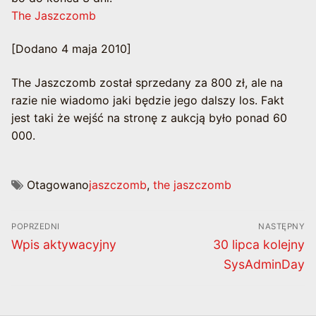
The Jaszczomb
[Dodano 4 maja 2010]
The Jaszczomb został sprzedany za 800 zł, ale na
razie nie wiadomo jaki będzie jego dalszy los. Fakt
jest taki że wejść na stronę z aukcją było ponad 60
000.
Otagowano
jaszczomb
,
the jaszczomb
Nawigacja
POPRZEDNI
NASTĘPNY
wpisu
Poprzedni
Następny
Wpis aktywacyjny
30 lipca kolejny
wpis:
wpis:
SysAdminDay