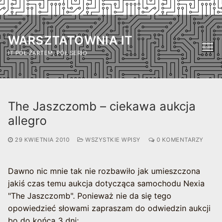
Przejdź
do
WARSZTATOWNIA IT
treści
IT PÓŁ ŻARTEM, PÓŁ SERIO
The Jaszczomb – ciekawa aukcja
allegro
29 KWIETNIA 2010
WSZYSTKIE WPISY
0 KOMENTARZY
Dawno nic mnie tak nie rozbawiło jak umieszczona
jakiś czas temu aukcja dotycząca samochodu Nexia
"The Jaszczomb". Ponieważ nie da się tego
opowiedzieć słowami zapraszam do odwiedzin aukcji
bo do końca 3 dni: