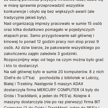
w miarę sprawnie przeprowadzić wszystkie
konkurencje i obyło się bez większych awarii (ale
tradycyjnie jakieś były).
Nad organizacją imprezy pracowało w sumie 15 osób
oraz kilka dodatkowo pomagało w pojedynczych
etapach prac. Samo przygotowanie sali głównej i
kinowej to ponad 12 godzin pracy non stop przez 9
osób. Aż dziw bierze, że pakowanie wszystkiego po
zakończeniu zajęło zaledwie 3 godzinki.
Rozpocznijmy więc od tego na czym można było grać
i kto to dostarczył.
Na sali głównej było w sumie 20 komputerów. 8 z nich
(Dell'e do UT'ka)
pochodziła z bibliotek w Lubrzy,
Białej i Trzebiny. Następnie 5 maszyn ADAX
dostarczyła firma MERCURY COMPUTER (4 były do
Grida i TrackManii, a jeden do PES'a). Kolejne 4
maszyny dostarczyła (nie po raz pierwszy) firma BIT
Computer (2 do Grida i TrackManii, jeden do PES'a i