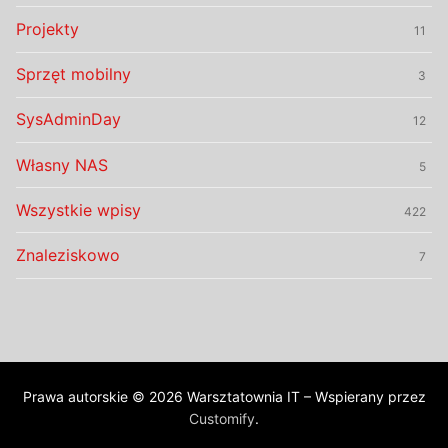
Projekty
11
Sprzęt mobilny
3
SysAdminDay
12
Własny NAS
5
Wszystkie wpisy
422
Znaleziskowo
7
Prawa autorskie © 2026 Warsztatownia IT – Wspierany przez
Customify
.