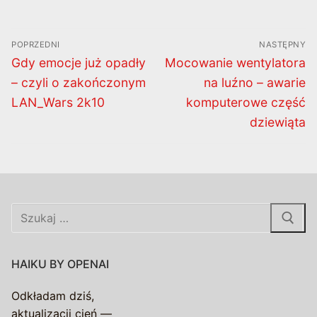
Nawigacja
POPRZEDNI
NASTĘPNY
wpisu
Poprzedni
Następny
Gdy emocje już opadły
Mocowanie wentylatora
wpis:
wpis:
– czyli o zakończonym
na luźno – awarie
LAN_Wars 2k10
komputerowe część
dziewiąta
Szukaj:
HAIKU BY OPENAI
Odkładam dziś,
aktualizacji cień —