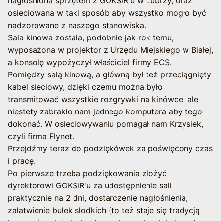
nagłośniona sprzętem z GOKSiR'u w Lubrzy, oraz
osieciowana w taki sposób aby wszystko mogło być
nadzorowane z naszego stanowiska.
Sala kinowa została, podobnie jak rok temu,
wyposażona w projektor z Urzędu Miejskiego w Białej,
a konsolę wypożyczył właściciel firmy ECS.
Pomiędzy salą kinową, a główną był też przeciągnięty
kabel sieciowy, dzięki czemu można było
transmitować wszystkie rozgrywki na kinówce, ale
niestety zabrakło nam jednego komputera aby tego
dokonać. W osieciowywaniu pomagał nam Krzysiek,
czyli firma Flynet.
Przejdźmy teraz do podziękówek za poświęcony czas
i pracę.
Po pierwsze trzeba podziękowania złożyć
dyrektorowi GOKSiR'u za udostępnienie sali
praktycznie na 2 dni, dostarczenie nagłośnienia,
załatwienie bułek słodkich (to też staje się tradycją