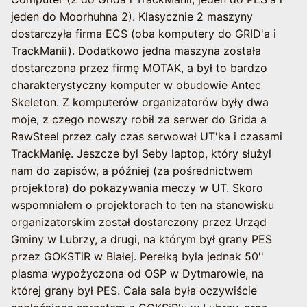
jeden do Moorhuhna 2). Klasycznie 2 maszyny
dostarczyła firma ECS (oba komputery do GRID'a i
TrackManii). Dodatkowo jedna maszyna została
dostarczona przez firmę MOTAK, a był to bardzo
charakterystyczny komputer w obudowie Antec
Skeleton. Z komputerów organizatorów były dwa
moje, z czego nowszy robił za serwer do Grida a
RawSteel przez cały czas serwował UT'ka i czasami
TrackManię. Jeszcze był Seby laptop, który służył
nam do zapisów, a później (za pośrednictwem
projektora) do pokazywania meczy w UT. Skoro
wspomniałem o projektorach to ten na stanowisku
organizatorskim został dostarczony przez Urząd
Gminy w Lubrzy, a drugi, na którym był grany PES
przez GOKSTiR w Białej. Perełką była jednak 50''
plasma wypożyczona od OSP w Dytmarowie, na
której grany był PES. Cała sala była oczywiście