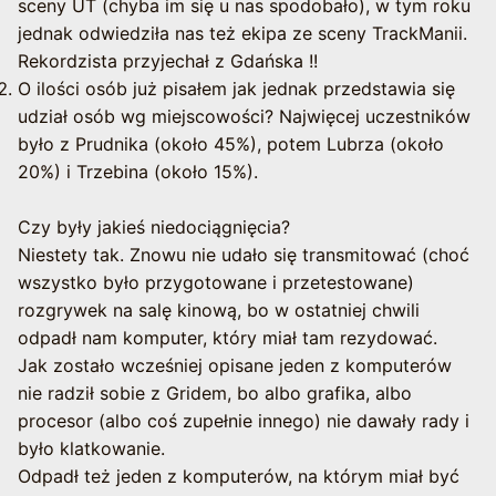
sceny UT (chyba im się u nas spodobało), w tym roku
jednak odwiedziła nas też ekipa ze sceny TrackManii.
Rekordzista przyjechał z Gdańska !!
O ilości osób już pisałem jak jednak przedstawia się
udział osób wg miejscowości? Najwięcej uczestników
było z Prudnika (około 45%), potem Lubrza (około
20%) i Trzebina (około 15%).
Czy były jakieś niedociągnięcia?
Niestety tak. Znowu nie udało się transmitować (choć
wszystko było przygotowane i przetestowane)
rozgrywek na salę kinową, bo w ostatniej chwili
odpadł nam komputer, który miał tam rezydować.
Jak zostało wcześniej opisane jeden z komputerów
nie radził sobie z Gridem, bo albo grafika, albo
procesor (albo coś zupełnie innego) nie dawały rady i
było klatkowanie.
Odpadł też jeden z komputerów, na którym miał być