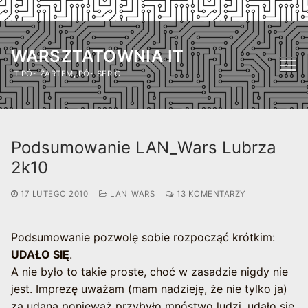
Przejdź
do
WARSZTATOWNIA IT
treści
IT PÓŁ ŻARTEM, PÓŁ SERIO
Podsumowanie LAN_Wars Lubrza
2k10
17 LUTEGO 2010
LAN_WARS
13 KOMENTARZY
Podsumowanie pozwolę sobie rozpocząć krótkim:
UDAŁO SIĘ
.
A nie było to takie proste, choć w zasadzie nigdy nie
jest. Imprezę uważam (mam nadzieję, że nie tylko ja)
za udaną ponieważ przybyło mnóstwo ludzi, udało się