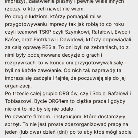
imprezy), załatwienie plasmy i pewnie wiele innych
rzeczy, o których nawet nie wiem.
Po drugie ludziom, którzy pomagali mi w
przygotowywaniu imprezy tak jak robią to co roku
czyli teamowi TSKP czyli Szymkowi, Rafałowi, Ewce i
Kaśce, oraz Piotrkowi i Dawidowi, którzy odpowiadali
za całą oprawę PES'a. To oni byli na zebraniach, to z
nimi były podejmowane decyzje o grach i
rozgrywkach, to w końcu oni przygotowywali salę i
byli na każde zawołanie. Od nich tak naprawdę ta
impreza się zaczęła i fajnie, że poczuwają się do jej
organizacji.
Po trzecie całej grupie ORG'ów, czyli Sebie, Rafałowi i
Tobiaszowi. Bycie ORG'iem to ciężka praca i gdyby
nie oni to nic by się nie udało.
Po czwarte firmom i instytucjom, które dostarczyły
sprzęt. To nie jest proste zdezorganizować pracę na
jeden (lub dwa) dzień (dni) po to aby ktoś mógł sobie