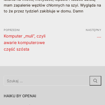
mam zapalenie węzłów chłonnych na szyi. Wygląda na
to że przez tydzień zakibluje w domu. Damn
Nawigacja
POPRZEDNI
NASTĘPNY
wpisu
Poprzedni
Nast
Komputer „muli”, czyli
….
wpis:
wpis
awarie komputerowe
część szósta
Szukaj:
HAIKU BY OPENAI