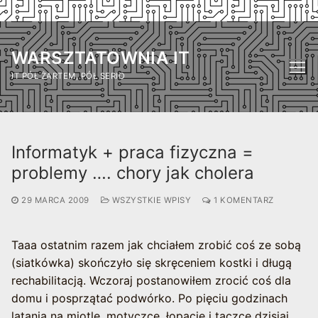
Przejdź
do
WARSZTATOWNIA IT
treści
IT PÓŁ ŻARTEM, PÓŁ SERIO
Informatyk + praca fizyczna =
problemy …. chory jak cholera
29 MARCA 2009
WSZYSTKIE WPISY
1 KOMENTARZ
Taaa ostatnim razem jak chciałem zrobić coś ze sobą
(siatkówka) skończyło się skręceniem kostki i długą
rechabilitacją. Wczoraj postanowiłem zrocić coś dla
domu i posprzątać podwórko. Po pięciu godzinach
latania na miotle, motyczce, łopacie i taczce dzisiaj