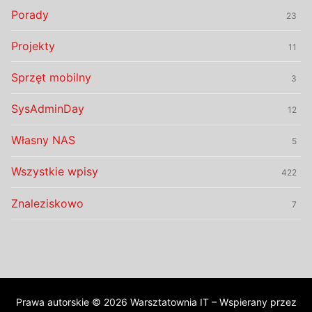
Porady
23
Projekty
11
Sprzęt mobilny
3
SysAdminDay
12
Własny NAS
5
Wszystkie wpisy
422
Znaleziskowo
7
Prawa autorskie © 2026 Warsztatownia IT – Wspierany przez