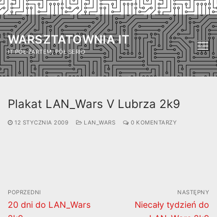
Przejdź
do
WARSZTATOWNIA IT
treści
IT PÓŁ ŻARTEM, PÓŁ SERIO
Plakat LAN_Wars V Lubrza 2k9
12 STYCZNIA 2009
LAN_WARS
0 KOMENTARZY
Nawigacja
POPRZEDNI
NASTĘPNY
wpisu
Poprzedni
Następny
20 dni do LAN_Wars
Niecały tydzień do
wpis:
wpis: