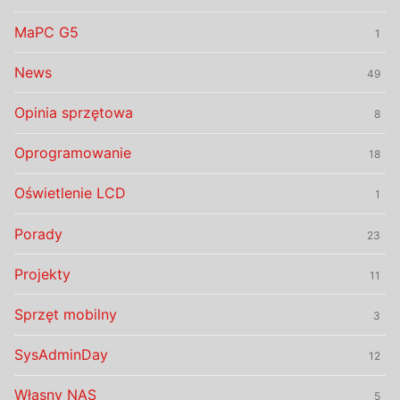
MaPC G5
1
News
49
Opinia sprzętowa
8
Oprogramowanie
18
Oświetlenie LCD
1
Porady
23
Projekty
11
Sprzęt mobilny
3
SysAdminDay
12
Własny NAS
5