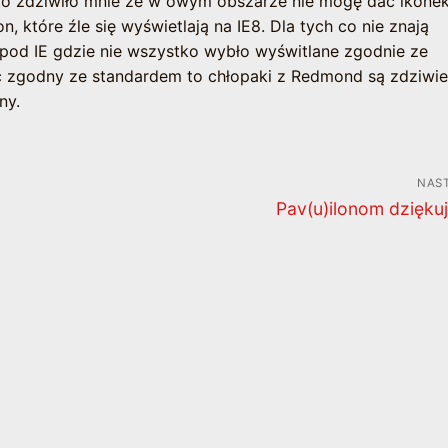
to zdziwiło mnie że w owym obszarze nie mogę dać ikonek
n, które źle się wyświetlają na IE8. Dla tych co nie znają
e pod IE gdzie nie wszystko wybło wyświtlane zgodnie ze
ć zgodny ze standardem to chłopaki z Redmond są zdziwie
ny.
NAS
Następny
Pav(u)ilonom dzięku
wpis: