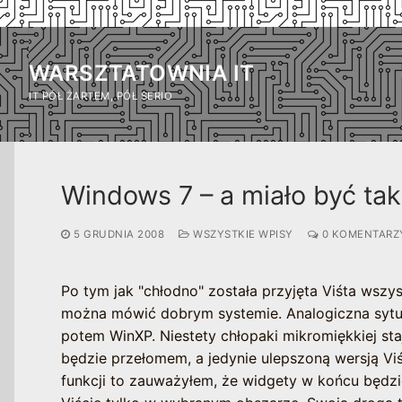
Przejdź
do
WARSZTATOWNIA IT
treści
IT PÓŁ ŻARTEM, PÓŁ SERIO
Windows 7 – a miało być tak
5 GRUDNIA 2008
WSZYSTKIE WPISY
0 KOMENTARZ
Po tym jak "chłodno" została przyjęta Viśta wsz
można mówić dobrym systemie. Analogiczna sytu
potem WinXP. Niestety chłopaki mikromiękkiej sta
będzie przełomem, a jedynie ulepszoną wersją Vi
funkcji to zauważyłem, że widgety w końcu będzi