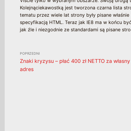
Viście tylko w wybranym obszarze. Swoją drogą 
Kolejnąciekawostką jest tworzona czarna lista stro
tematu przez wiele lat strony były pisane właśni
specyfikacją HTML. Teraz jak IE8 ma w końcu by
jak źle i niezgodnie ze standardami są pisane stro
Nawigacja
POPRZEDNI
wpisu
Poprzedni
Znaki kryzysu – płać 400 zł NETTO za własny
wpis:
adres