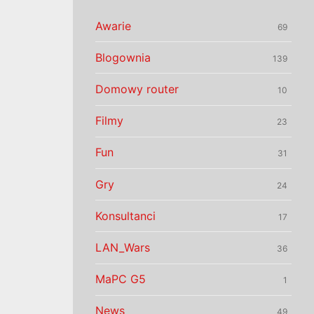
Awarie
69
Blogownia
139
Domowy router
10
Filmy
23
Fun
31
Gry
24
Konsultanci
17
LAN_Wars
36
MaPC G5
1
News
49