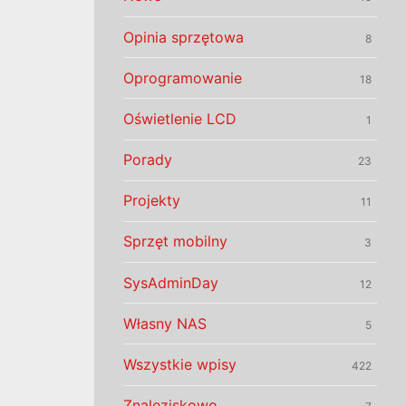
Opinia sprzętowa
8
Oprogramowanie
18
Oświetlenie LCD
1
Porady
23
Projekty
11
Sprzęt mobilny
3
SysAdminDay
12
Własny NAS
5
Wszystkie wpisy
422
Znaleziskowo