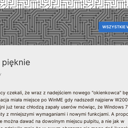
WSZYSTKIE 
 pięknie
Y
yscy czekali, że wraz z nadejściem nowego "okienkowca" b
acja miała miejsce po WinME gdy nadszedł najpierw W200
jni już teraz chłodzą zapały userów mówiąc, że Windows 7
śty z mniejszymi wymaganiami i nowymi funkcjami. A prop
e można dawać na dowolnym miejscu pulpitu, a nie jak w