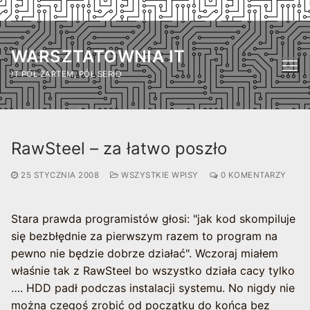
Przejdź
do
WARSZTATOWNIA IT
treści
IT PÓŁ ŻARTEM, PÓŁ SERIO
RawSteel – za łatwo poszło
25 STYCZNIA 2008
WSZYSTKIE WPISY
0 KOMENTARZY
Stara prawda programistów głosi: "jak kod skompiluje
się bezbłędnie za pierwszym razem to program na
pewno nie będzie dobrze działać". Wczoraj miałem
właśnie tak z RawSteel bo wszystko działa cacy tylko
…. HDD padł podczas instalacji systemu. No nigdy nie
można czegoś zrobić od początku do końca bez