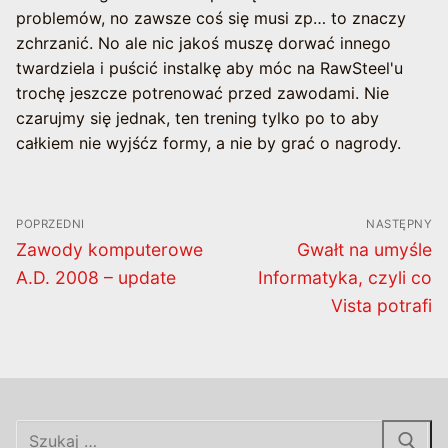
problemów, no zawsze coś się musi zp… to znaczy
zchrzanić. No ale nic jakoś muszę dorwać innego
twardziela i puścić instalkę aby móc na RawSteel'u
trochę jeszcze potrenować przed zawodami. Nie
czarujmy się jednak, ten trening tylko po to aby
całkiem nie wyjśćz formy, a nie by grać o nagrody.
Nawigacja
POPRZEDNI
NASTĘPNY
wpisu
Poprzedni
Następny
Zawody komputerowe
Gwałt na umyśle
wpis:
wpis:
A.D. 2008 – update
Informatyka, czyli co
Vista potrafi
Szukaj: