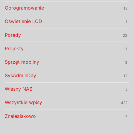
Oprogramowanie
18
Oświetlenie LCD
1
Porady
23
Projekty
11
Sprzęt mobilny
3
SysAdminDay
12
Własny NAS
5
Wszystkie wpisy
422
Znaleziskowo
7