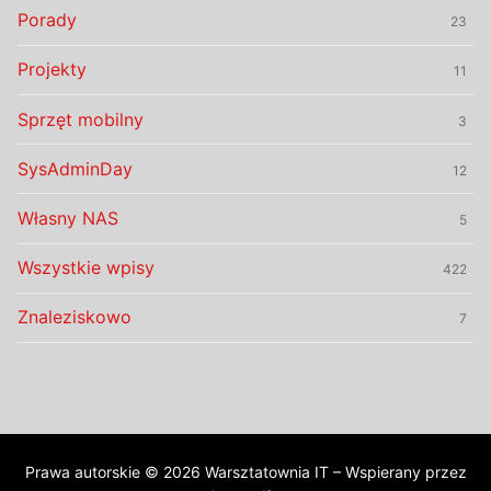
Porady
23
Projekty
11
Sprzęt mobilny
3
SysAdminDay
12
Własny NAS
5
Wszystkie wpisy
422
Znaleziskowo
7
Prawa autorskie © 2026 Warsztatownia IT – Wspierany przez