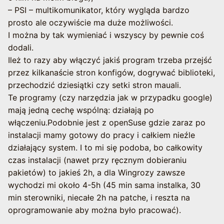
– PSI – multikomunikator, który wygląda bardzo
prosto ale oczywiście ma duże możliwości.
I można by tak wymieniać i wszyscy by pewnie coś
dodali.
Ileż to razy aby włączyć jakiś program trzeba przejść
przez kilkanaście stron konfigów, dogrywać biblioteki,
przechodzić dziesiątki czy setki stron mauali.
Te programy (czy narzędzia jak w przypadku google)
mają jedną cechę wspólną: działają po
włączeniu.Podobnie jest z openSuse gdzie zaraz po
instalacji mamy gotowy do pracy i całkiem nieźle
działający system. I to mi się podoba, bo całkowity
czas instalacji (nawet przy ręcznym dobieraniu
pakietów) to jakieś 2h, a dla Wingrozy zawsze
wychodzi mi około 4-5h (45 min sama instalka, 30
min sterowniki, niecałe 2h na patche, i reszta na
oprogramowanie aby można było pracować).