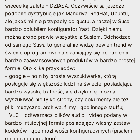
wieeeelką zaletę – DZIAŁA. Oczywiście są jeszcze
podobne dystrybucje jak Mandriva, RedHat, Ubuntu,
ale jakoś mi nie przypadły do gustu, a raczej w Suse
bardzo polubiłem konfigurator Yast. Dzięki niemu
można zrobć prawie wszystko z Susłem. Odchodząc
od samego Susła to generalnie widzę pewien trend w
świecie oprogramowania skłaniający się do robienia
bardzo zaawansowanych produktów w bardzo prostej
formie. Oto kilka przykładów:
– google – no niby prosta wyszukiwarka, którą
posługuje się większość ludzi na świecie, posiadająca
bardzo wysoką trafność, ale dzięki niej można
wyszukiwać nie tylko strony, czy dokumenty ale też
pliki muzyczne, archiwa, filmy i qpe innego stuffu;
– VLC – odtwarzacz plików audio i video podany w
bardzo intuicyjnej formie posiadający własny zestaw
kodeków i qpe możliwości konfiguracyjnych (pisałem
o nim na moim blogu);