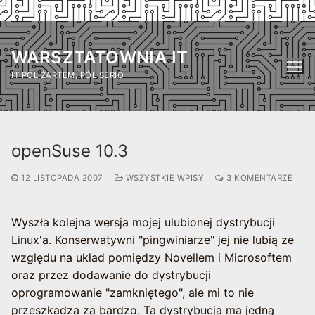
Przejdź
do
WARSZTATOWNIA IT
treści
IT PÓŁ ŻARTEM, PÓŁ SERIO
openSuse 10.3
12 LISTOPADA 2007
WSZYSTKIE WPISY
3 KOMENTARZE
Wyszła kolejna wersja mojej ulubionej dystrybucji
Linux'a. Konserwatywni "pingwiniarze" jej nie lubią ze
względu na układ pomiędzy Novellem i Microsoftem
oraz przez dodawanie do dystrybucji
oprogramowanie "zamkniętego", ale mi to nie
przeszkadza za bardzo. Ta dystrybucja ma jedną