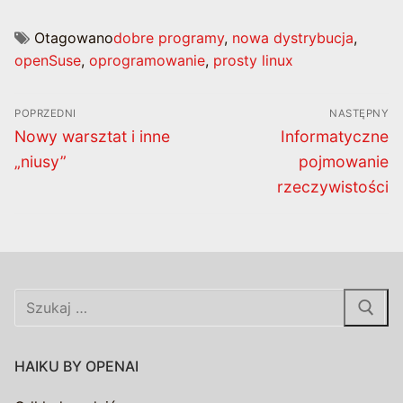
Otagowano
dobre programy
,
nowa dystrybucja
,
openSuse
,
oprogramowanie
,
prosty linux
Nawigacja
POPRZEDNI
NASTĘPNY
wpisu
Poprzedni
Następny
Nowy warsztat i inne
Informatyczne
wpis:
wpis:
„niusy”
pojmowanie
rzeczywistości
Szukaj:
HAIKU BY OPENAI