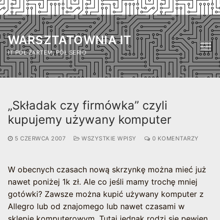
Przejdź
do
WARSZTATOWNIA IT
treści
IT PÓŁ ŻARTEM, PÓŁ SERIO
„Składak czy firmówka” czyli
kupujemy używany komputer
5 CZERWCA 2007
WSZYSTKIE WPISY
0 KOMENTARZY
W obecnych czasach nową skrzynkę można mieć już
nawet poniżej 1k zł. Ale co jeśli mamy trochę mniej
gotówki? Zawsze można kupić używany komputer z
Allegro lub od znajomego lub nawet czasami w
sklepie komputerowym. Tutaj jednak rodzi się pewien