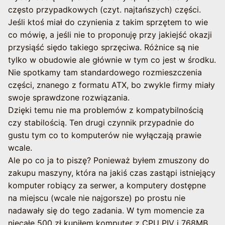
często przypadkowych (czyt. najtańszych) części.
Jeśli ktoś miał do czynienia z takim sprzętem to wie
co mówię, a jeśli nie to proponuję przy jakiejść okazji
przysiąść siędo takiego sprzęciwa. Różnice są nie
tylko w obudowie ale głównie w tym co jest w środku.
Nie spotkamy tam standardowego rozmieszczenia
części, znanego z formatu ATX, bo zwykle firmy miały
swoje sprawdzone rozwiązania.
Dzięki temu nie ma problemów z kompatybilnością
czy stabilością. Ten drugi czynnik przypadnie do
gustu tym co to komputerów nie wyłączają prawie
wcale.
Ale po co ja to piszę? Ponieważ byłem zmuszony do
zakupu maszyny, która na jakiś czas zastąpi istniejący
komputer robiący za serwer, a komputery dostępne
na miejscu (wcale nie najgorsze) po prostu nie
nadawały się do tego zadania. W tym momencie za
niecałe 500 zł kupiłem komputer z CPU PIV i 768MB