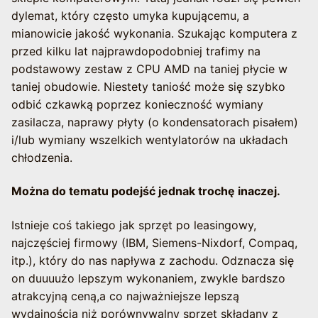
dylemat, który często umyka kupującemu, a
mianowicie jakość wykonania. Szukając komputera z
przed kilku lat najprawdopodobniej trafimy na
podstawowy zestaw z CPU AMD na taniej płycie w
taniej obudowie. Niestety taniość może się szybko
odbić czkawką poprzez konieczność wymiany
zasilacza, naprawy płyty (o kondensatorach pisałem)
i/lub wymiany wszelkich wentylatorów na układach
chłodzenia.
Można do tematu podejść jednak trochę inaczej.
Istnieje coś takiego jak sprzęt po leasingowy,
najczęściej firmowy (IBM, Siemens-Nixdorf, Compaq,
itp.), który do nas napływa z zachodu. Odznacza się
on duuuużo lepszym wykonaniem, zwykle bardszo
atrakcyjną ceną,a co najważniejsze lepszą
wydajnością niż porównywalny sprzęt składany z