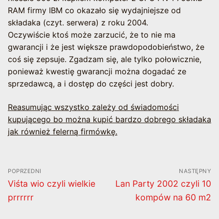
RAM firmy IBM co okazało się wydajniejsze od
składaka (czyt. serwera) z roku 2004.
Oczywiście ktoś może zarzucić, że to nie ma
gwarancji i że jest większe prawdopodobieństwo, że
coś się zepsuje. Zgadzam się, ale tylko połowicznie,
ponieważ kwestię gwarancji można dogadać ze
sprzedawcą, a i dostęp do części jest dobry.
Reasumując wszystko zależy od świadomości
kupującego bo można kupić bardzo dobrego składaka
jak również felerną firmówkę.
Nawigacja
POPRZEDNI
NASTĘPNY
wpisu
Poprzedni
Następny
Viśta wio czyli wielkie
Lan Party 2002 czyli 10
wpis:
wpis:
prrrrrr
kompów na 60 m2