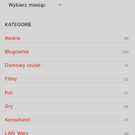
Archiwalia
KATEGORIE
Awarie
69
Blogownia
139
Domowy router
10
Filmy
23
Fun
31
Gry
24
Konsultanci
17
LAN_Wars
36