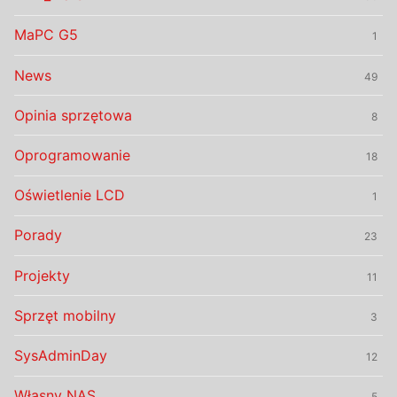
MaPC G5
1
News
49
Opinia sprzętowa
8
Oprogramowanie
18
Oświetlenie LCD
1
Porady
23
Projekty
11
Sprzęt mobilny
3
SysAdminDay
12
Własny NAS
5