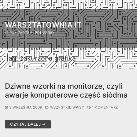
Przejdź
do
WARSZTATOWNIA IT
treści
IT PÓŁ ŻARTEM, PÓŁ SERIO
Tag:
zakurzona grafika
Dziwne wzorki na monitorze, czyli
awarje komputerowe część siódma
3 WRZEŚNIA 2009
WSZYSTKIE WPISY
1 KOMENTARZ
CZYTAJ DALEJ →