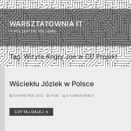
Przejdź
do
WARSZTATOWNIA IT
treści
IT PÓŁ ŻARTEM, PÓŁ SERIO
Tag:
Wizyta Angry Joe w CD Projekt
Wściekłu Józiek w Polsce
8 KWIETNIA 2012
FUN
0 KOMENTARZY
CZYTAJ DALEJ →