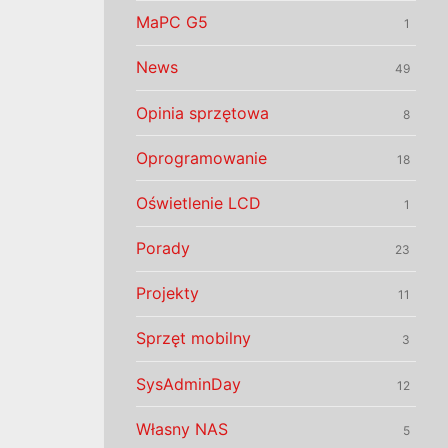
MaPC G5
1
News
49
Opinia sprzętowa
8
Oprogramowanie
18
Oświetlenie LCD
1
Porady
23
Projekty
11
Sprzęt mobilny
3
SysAdminDay
12
Własny NAS
5