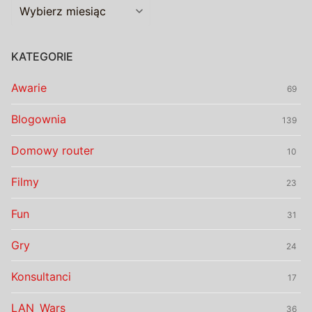
Archiwalia
KATEGORIE
Awarie
69
Blogownia
139
Domowy router
10
Filmy
23
Fun
31
Gry
24
Konsultanci
17
LAN_Wars
36