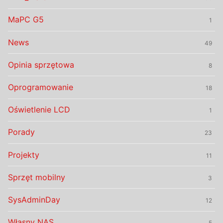
MaPC G5
1
News
49
Opinia sprzętowa
8
Oprogramowanie
18
Oświetlenie LCD
1
Porady
23
Projekty
11
Sprzęt mobilny
3
SysAdminDay
12
Własny NAS
5