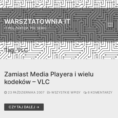
Przejdź
do
WARSZTATOWNIA IT
treści
IT PÓŁ ŻARTEM, PÓŁ SERIO
Tag:
VLC
Zamiast Media Playera i wielu
kodeków – VLC
23 PAŹDZIERNIKA 2007
WSZYSTKIE WPISY
6 KOMENTARZY
CZYTAJ DALEJ →