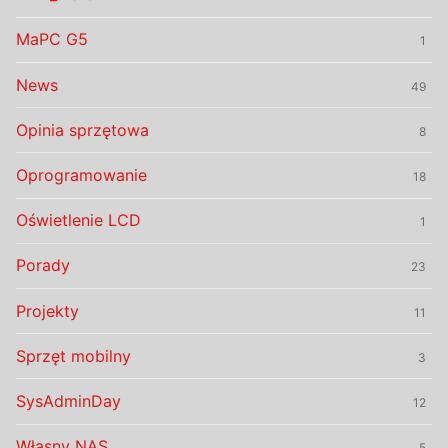
MaPC G5
1
News
49
Opinia sprzętowa
8
Oprogramowanie
18
Oświetlenie LCD
1
Porady
23
Projekty
11
Sprzęt mobilny
3
SysAdminDay
12
Własny NAS
5