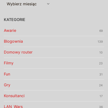
Archiwalia
KATEGORIE
Awarie
69
Blogownia
139
Domowy router
10
Filmy
23
Fun
31
Gry
24
Konsultanci
17
LAN_Wars
36