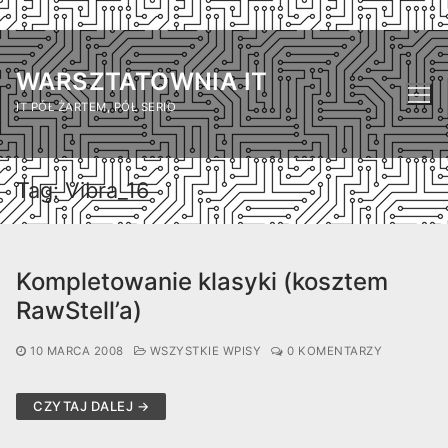
Przejdź
do
WARSZTATOWNIA IT
treści
IT PÓŁ ŻARTEM, PÓŁ SERIO
Tag:
Vibra_16
Kompletowanie klasyki (kosztem
RawStell’a)
10 MARCA 2008
WSZYSTKIE WPISY
0 KOMENTARZY
CZYTAJ DALEJ →