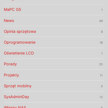
MaPC G5
1
News
49
Opinia sprzętowa
8
Oprogramowanie
18
Oświetlenie LCD
1
Porady
23
Projekty
11
Sprzęt mobilny
3
SysAdminDay
12
Własny NAS
5