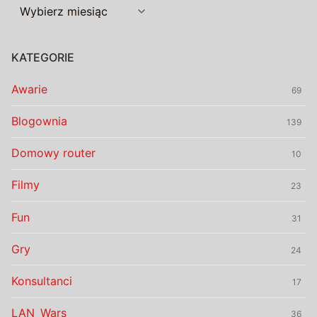
Archiwalia
KATEGORIE
Awarie
69
Blogownia
139
Domowy router
10
Filmy
23
Fun
31
Gry
24
Konsultanci
17
LAN_Wars
36