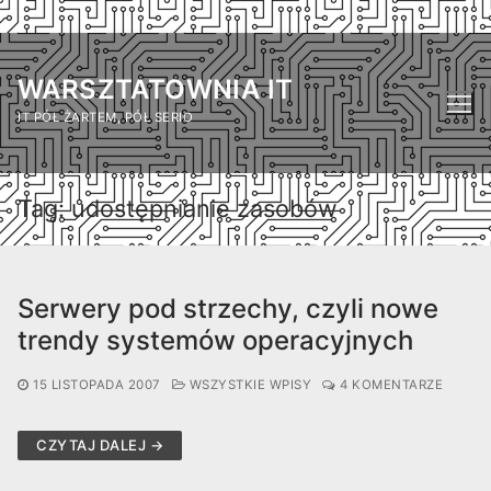
Przejdź
do
WARSZTATOWNIA IT
treści
IT PÓŁ ŻARTEM, PÓŁ SERIO
Tag:
udostępnianie zasobów
Serwery pod strzechy, czyli nowe
trendy systemów operacyjnych
15 LISTOPADA 2007
WSZYSTKIE WPISY
4 KOMENTARZE
CZYTAJ DALEJ →