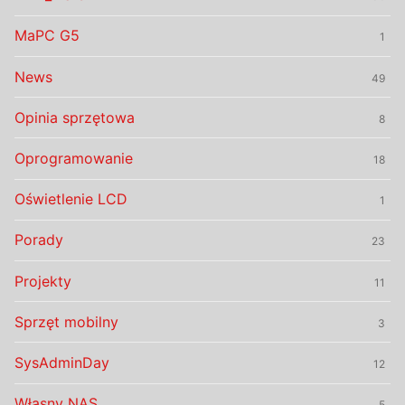
MaPC G5
1
News
49
Opinia sprzętowa
8
Oprogramowanie
18
Oświetlenie LCD
1
Porady
23
Projekty
11
Sprzęt mobilny
3
SysAdminDay
12
Własny NAS
5