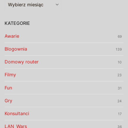
Archiwalia
KATEGORIE
Awarie
69
Blogownia
139
Domowy router
10
Filmy
23
Fun
31
Gry
24
Konsultanci
17
LAN_Wars
36