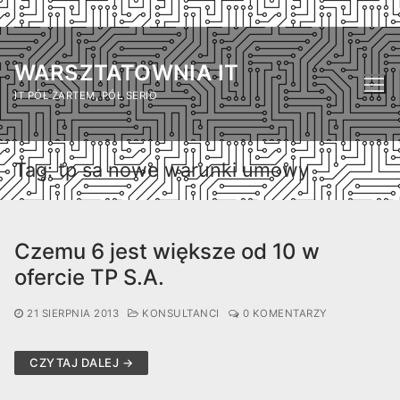
Przejdź
do
WARSZTATOWNIA IT
treści
IT PÓŁ ŻARTEM, PÓŁ SERIO
Tag:
tp sa nowe warunki umowy
Czemu 6 jest większe od 10 w
ofercie TP S.A.
21 SIERPNIA 2013
KONSULTANCI
0 KOMENTARZY
CZYTAJ DALEJ →