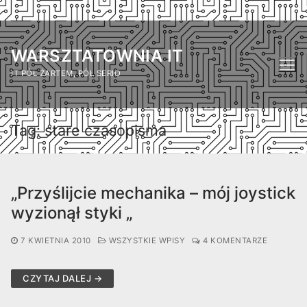
Przejdź
do
WARSZTATOWNIA IT
treści
IT PÓŁ ŻARTEM, PÓŁ SERIO
Tag:
stare czasopisma
„Przyślijcie mechanika – mój joystick
wyzionął styki „
7 KWIETNIA 2010
WSZYSTKIE WPISY
4 KOMENTARZE
CZYTAJ DALEJ →