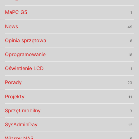
MaPC G5
1
News
49
Opinia sprzętowa
8
Oprogramowanie
18
Oświetlenie LCD
1
Porady
23
Projekty
11
Sprzęt mobilny
3
SysAdminDay
12
Własny NAS
5