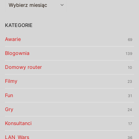
Archiwalia
KATEGORIE
Awarie
69
Blogownia
139
Domowy router
10
Filmy
23
Fun
31
Gry
24
Konsultanci
17
LAN_Wars
36