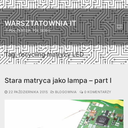
Przejdź
do
WARSZTATOWNIA IT
treści
IT PÓŁ ŻARTEM, PÓŁ SERIO
Tag:
recycling matrycy LED
Stara matryca jako lampa – part I
22 PAŹDZIERNIKA 2015
BLOGOWNIA
0 KOMENTARZY