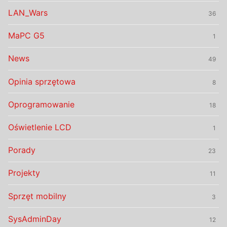
LAN_Wars
36
MaPC G5
1
News
49
Opinia sprzętowa
8
Oprogramowanie
18
Oświetlenie LCD
1
Porady
23
Projekty
11
Sprzęt mobilny
3
SysAdminDay
12