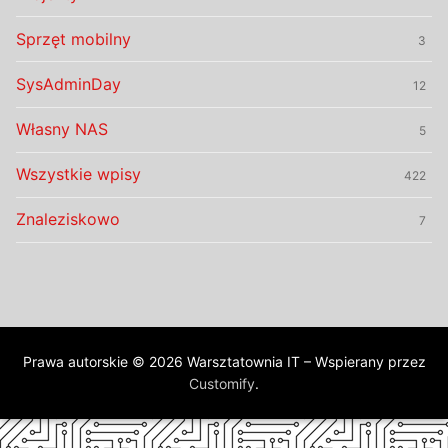
Sprzęt mobilny
3
SysAdminDay
12
Własny NAS
5
Wszystkie wpisy
422
Znaleziskowo
7
Prawa autorskie © 2026 Warsztatownia IT – Wspierany przez
Customify
.