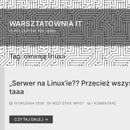
Przejdź
do
WARSZTATOWNIA IT
treści
IT PÓŁ ŻARTEM, PÓŁ SERIO
Tag:
olewają linuxa
„Serwer na Linux’ie?? Przecież ws
taaa
19 GRUDNIA 2008
WSZYSTKIE WPISY
1 KOMENTARZ
CZYTAJ DALEJ →