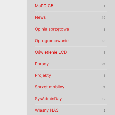
MaPC G5
1
News
49
Opinia sprzętowa
8
Oprogramowanie
18
Oświetlenie LCD
1
Porady
23
Projekty
11
Sprzęt mobilny
3
SysAdminDay
12
Własny NAS
5