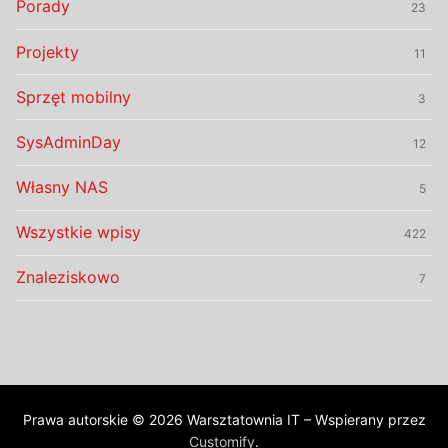
Porady
23
Projekty
11
Sprzęt mobilny
3
SysAdminDay
12
Własny NAS
5
Wszystkie wpisy
422
Znaleziskowo
7
Prawa autorskie © 2026 Warsztatownia IT – Wspierany przez
Customify
.