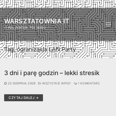
Przejdź
do
WARSZTATOWNIA IT
treści
IT PÓŁ ŻARTEM, PÓŁ SERIO
Tag:
ogranizacja LAN Party
3 dni i parę godzin – lekki stresik
20 SIERPNIA 2008
WSZYSTKIE WPISY
1 KOMENTARZ
CZYTAJ DALEJ →