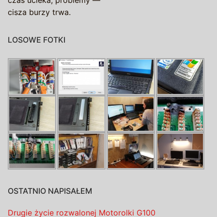
czas ucieka, problemy —
cisza burzy trwa.
LOSOWE FOTKI
OSTATNIO NAPISAŁEM
Drugie życie rozwalonej Motorolki G100