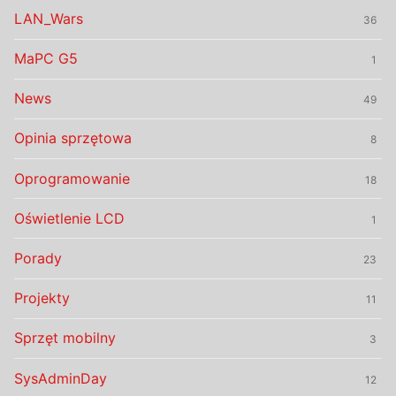
LAN_Wars
36
MaPC G5
1
News
49
Opinia sprzętowa
8
Oprogramowanie
18
Oświetlenie LCD
1
Porady
23
Projekty
11
Sprzęt mobilny
3
SysAdminDay
12