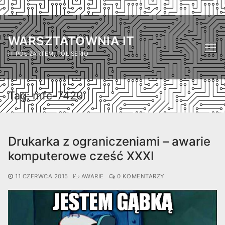
Przejdź
do
WARSZTATOWNIA IT
treści
IT PÓŁ ŻARTEM, PÓŁ SERIO
Tag:
mfc-7420
Drukarka z ograniczeniami – awarie
komputerowe cześć XXXI
11 CZERWCA 2015
AWARIE
0 KOMENTARZY