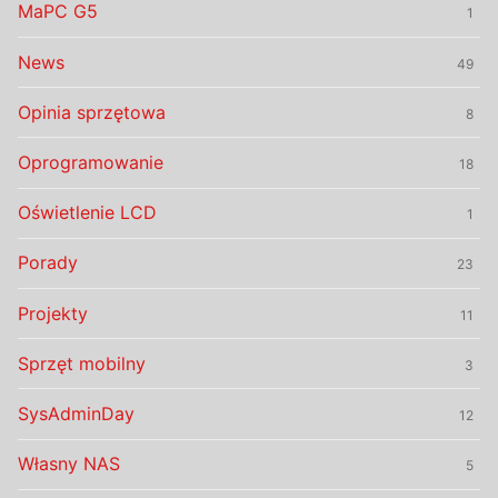
MaPC G5
1
News
49
Opinia sprzętowa
8
Oprogramowanie
18
Oświetlenie LCD
1
Porady
23
Projekty
11
Sprzęt mobilny
3
SysAdminDay
12
Własny NAS
5