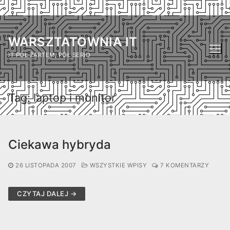
Przejdź
do
WARSZTATOWNIA IT
treści
IT PÓŁ ŻARTEM, PÓŁ SERIO
Tag:
laptop i monitor
Ciekawa hybryda
26 LISTOPADA 2007
WSZYSTKIE WPISY
7 KOMENTARZY
CZYTAJ DALEJ →