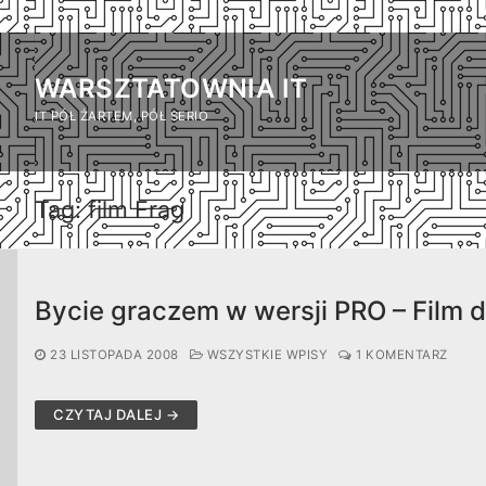
Przejdź
do
WARSZTATOWNIA IT
treści
IT PÓŁ ŻARTEM, PÓŁ SERIO
Tag:
film Frag
Bycie graczem w wersji PRO – Film 
23 LISTOPADA 2008
WSZYSTKIE WPISY
1 KOMENTARZ
CZYTAJ DALEJ →