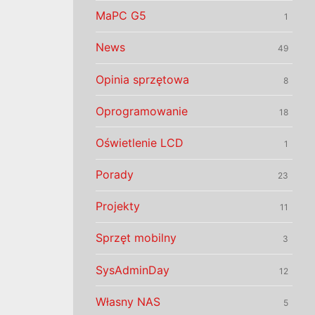
MaPC G5
1
News
49
Opinia sprzętowa
8
Oprogramowanie
18
Oświetlenie LCD
1
Porady
23
Projekty
11
Sprzęt mobilny
3
SysAdminDay
12
Własny NAS
5