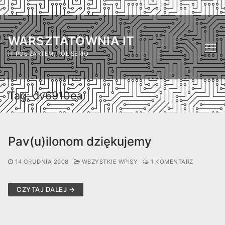
Przejdź
do
WARSZTATOWNIA IT
treści
IT PÓŁ ŻARTEM, PÓŁ SERIO
Tag:
dv6910ea
Pav(u)ilonom dziękujemy
14 GRUDNIA 2008
WSZYSTKIE WPISY
1 KOMENTARZ
CZYTAJ DALEJ →