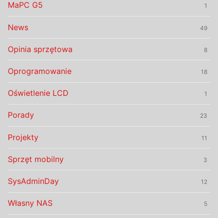
MaPC G5
1
News
49
Opinia sprzętowa
8
Oprogramowanie
18
Oświetlenie LCD
1
Porady
23
Projekty
11
Sprzęt mobilny
3
SysAdminDay
12
Własny NAS
5