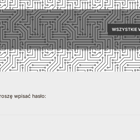
WSZYSTKIE 
roszę wpisać hasło: