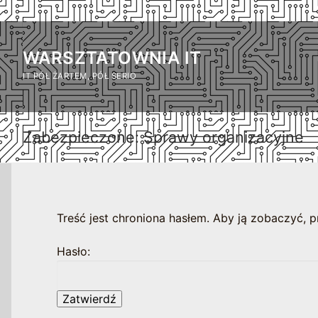
Przejdź
do
WARSZTATOWNIA IT
treści
IT PÓŁ ŻARTEM, PÓŁ SERIO
Zabezpieczone: Sprawy organizacyjne
Treść jest chroniona hasłem. Aby ją zobaczyć, p
Hasło: