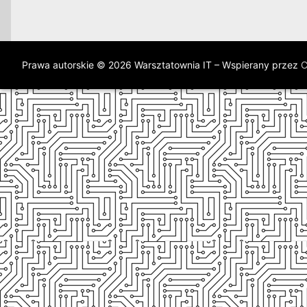
Prawa autorskie © 2026 Warsztatownia IT – Wspierany przez
C